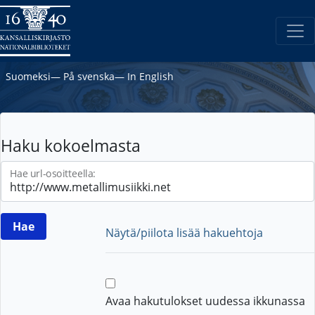
Suomeksi
―
På svenska
―
In English
Haku kokoelmasta
Hae url-osoitteella:
Näytä/piilota lisää hakuehtoja
Avaa hakutulokset uudessa ikkunassa