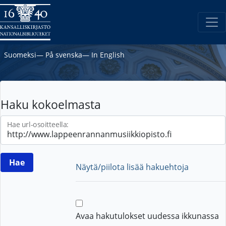
Suomeksi
―
På svenska
―
In English
Haku kokoelmasta
Hae url-osoitteella:
Näytä/piilota lisää hakuehtoja
Avaa hakutulokset uudessa ikkunassa