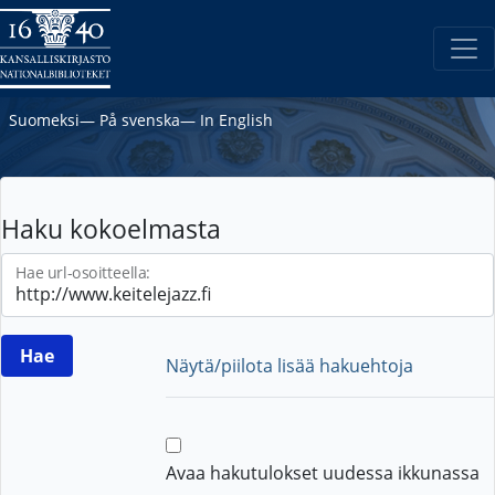
Suomeksi
―
På svenska
―
In English
Haku kokoelmasta
Hae url-osoitteella:
Näytä/piilota lisää hakuehtoja
Avaa hakutulokset uudessa ikkunassa