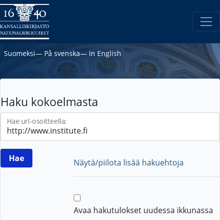
Suomeksi
―
På svenska
―
In English
Haku kokoelmasta
Hae url-osoitteella:
Näytä/piilota lisää hakuehtoja
Avaa hakutulokset uudessa ikkunassa