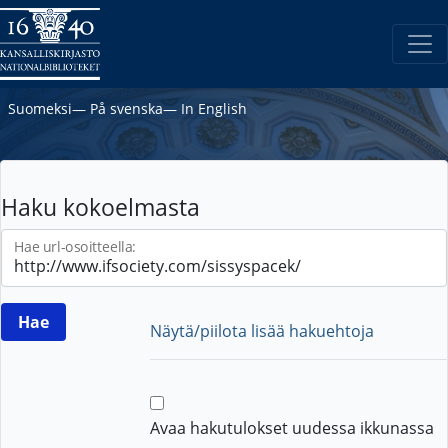
Suomeksi
―
På svenska
―
In English
Haku kokoelmasta
Hae url-osoitteella:
Näytä/piilota lisää hakuehtoja
Avaa hakutulokset uudessa ikkunassa