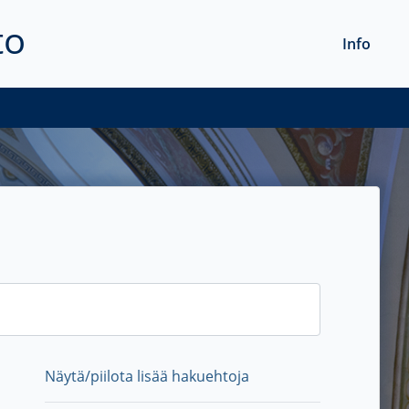
to
Info
Näytä/piilota lisää hakuehtoja