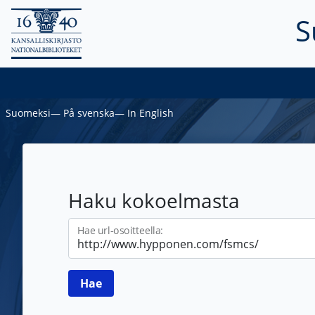
S
Suomeksi
―
På svenska
―
In English
Haku kokoelmasta
Hae url-osoitteella: