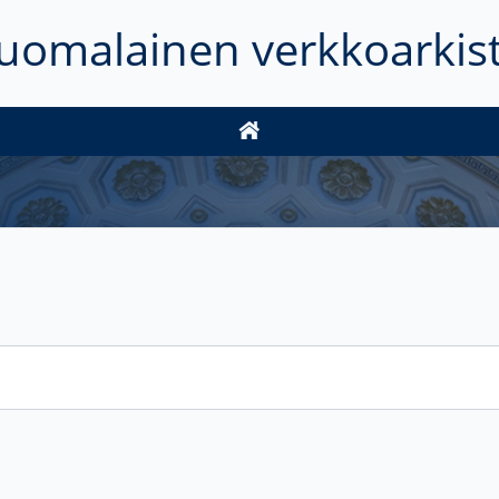
uomalainen verkkoarkis