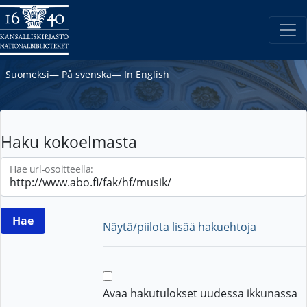
Suomeksi
―
På svenska
―
In English
Haku kokoelmasta
Hae url-osoitteella:
Näytä/piilota lisää hakuehtoja
Avaa hakutulokset uudessa ikkunassa