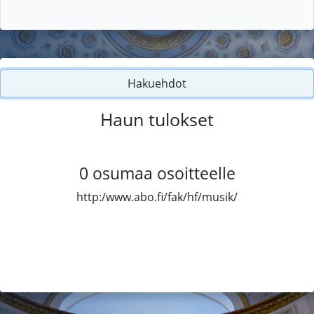
Hakuehdot
Haun tulokset
0
osumaa osoitteelle
http:/www.abo.fi/fak/hf/musik/