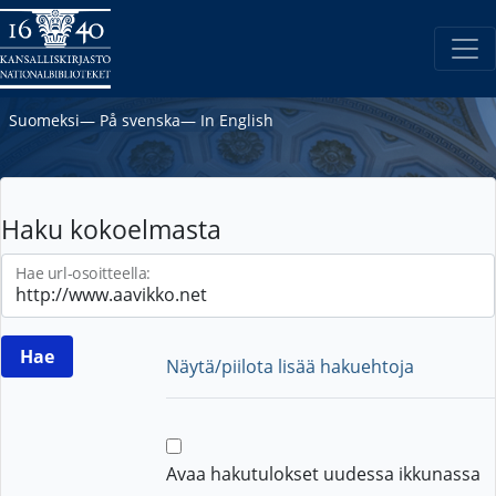
Suomeksi
―
På svenska
―
In English
Haku kokoelmasta
Hae url-osoitteella:
Näytä/piilota lisää hakuehtoja
Avaa hakutulokset uudessa ikkunassa