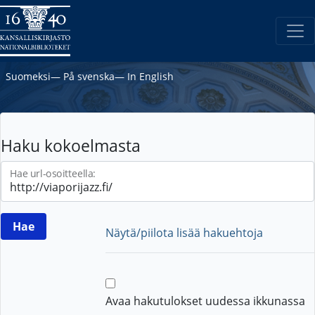
Suomeksi
―
På svenska
―
In English
Haku kokoelmasta
Hae url-osoitteella:
Näytä/piilota lisää hakuehtoja
Avaa hakutulokset uudessa ikkunassa