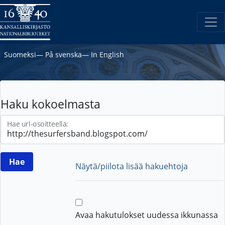
Suomeksi
―
På svenska
―
In English
Haku kokoelmasta
Hae url-osoitteella:
Näytä/piilota lisää hakuehtoja
Avaa hakutulokset uudessa ikkunassa