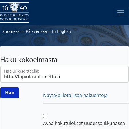
Suomeksi
―
På svenska
―
In English
Haku kokoelmasta
Hae url-osoitteella:
Näytä/piilota lisää hakuehtoja
Avaa hakutulokset uudessa ikkunassa