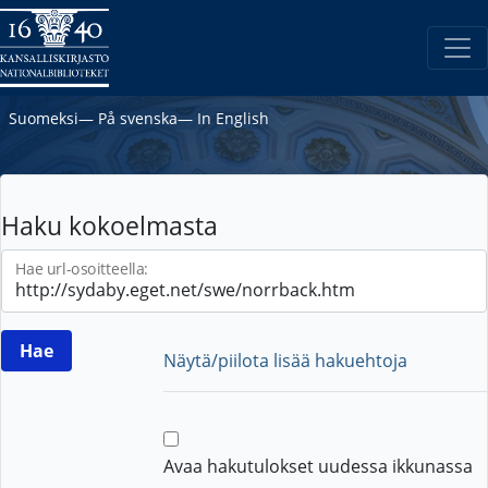
Suomeksi
―
På svenska
―
In English
Haku kokoelmasta
Hae url-osoitteella:
Näytä/piilota lisää hakuehtoja
Avaa hakutulokset uudessa ikkunassa