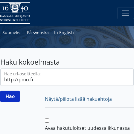
Suomeksi
―
På svenska
―
In English
Haku kokoelmasta
Hae url-osoitteella:
Näytä/piilota lisää hakuehtoja
Avaa hakutulokset uudessa ikkunassa