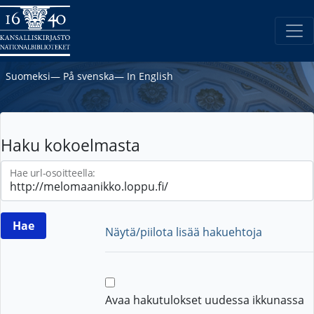
Suomeksi
―
På svenska
―
In English
Haku kokoelmasta
Hae url-osoitteella:
Näytä/piilota lisää hakuehtoja
Avaa hakutulokset uudessa ikkunassa