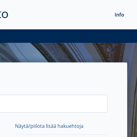
to
Info
Näytä/piilota lisää hakuehtoja