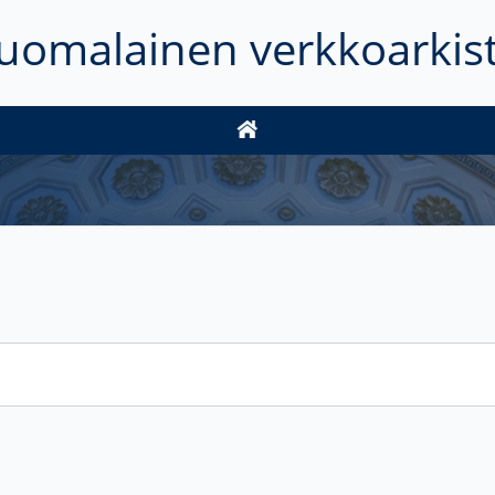
uomalainen verkkoarkis