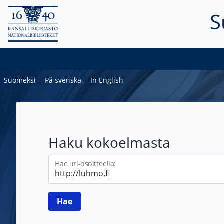
S
Suomeksi
―
På svenska
―
In English
Haku kokoelmasta
Hae url-osoitteella: