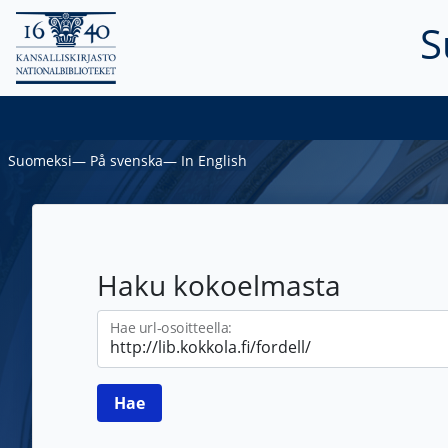
S
Suomeksi
―
På svenska
―
In English
Haku kokoelmasta
Hae url-osoitteella: