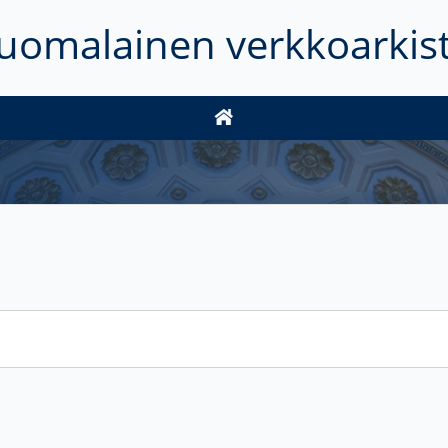
uomalainen verkkoarkis