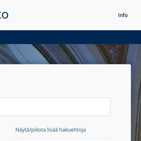
to
Info
Näytä/piilota lisää hakuehtoja