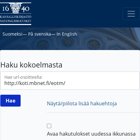
Suomeksi
―
På svenska
―
In English
Haku kokoelmasta
Hae url-osoitteella:
Näytä/piilota lisää hakuehtoja
Avaa hakutulokset uudessa ikkunassa