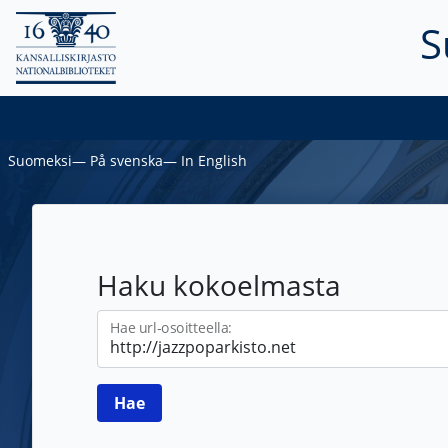
S
Suomeksi
―
På svenska
―
In English
Haku kokoelmasta
Hae url-osoitteella: