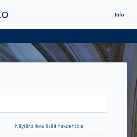
to
Info
Näytä/piilota lisää hakuehtoja