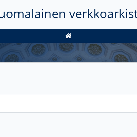
uomalainen verkkoarkis