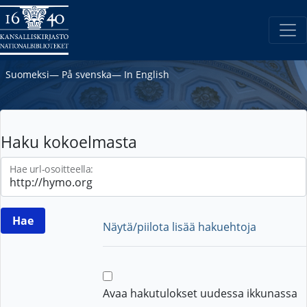
Suomeksi
―
På svenska
―
In English
Haku kokoelmasta
Hae url-osoitteella:
Näytä/piilota lisää hakuehtoja
Avaa hakutulokset uudessa ikkunassa