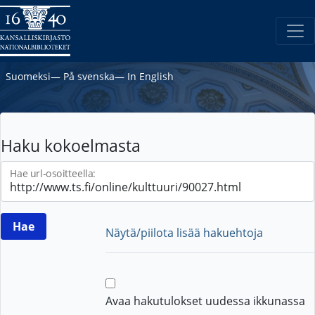
Suomeksi
―
På svenska
―
In English
Haku kokoelmasta
Hae url-osoitteella:
Näytä/piilota lisää hakuehtoja
Avaa hakutulokset uudessa ikkunassa