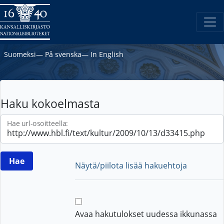
Suomeksi
―
På svenska
―
In English
Haku kokoelmasta
Hae url-osoitteella:
Näytä/piilota lisää hakuehtoja
Avaa hakutulokset uudessa ikkunassa