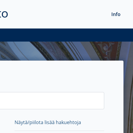
to
Info
Näytä/piilota lisää hakuehtoja