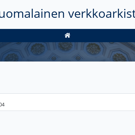
uomalainen verkkoarkis