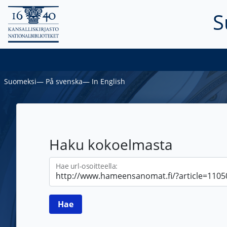
S
Suomeksi
―
På svenska
―
In English
Haku kokoelmasta
Hae url-osoitteella: