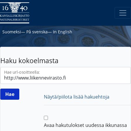
Suomeksi
―
På svenska
―
In English
Haku kokoelmasta
Hae url-osoitteella:
Näytä/piilota lisää hakuehtoja
Avaa hakutulokset uudessa ikkunassa