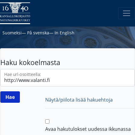
Suomeksi
―
På svenska
―
In English
Haku kokoelmasta
Hae url-osoitteella:
Näytä/piilota lisää hakuehtoja
Avaa hakutulokset uudessa ikkunassa