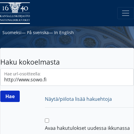
Suomeksi
―
På svenska
―
In English
Haku kokoelmasta
Hae url-osoitteella:
Näytä/piilota lisää hakuehtoja
Avaa hakutulokset uudessa ikkunassa