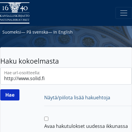
Suomeksi
―
På svenska
―
In English
Haku kokoelmasta
Hae url-osoitteella:
Näytä/piilota lisää hakuehtoja
Avaa hakutulokset uudessa ikkunassa