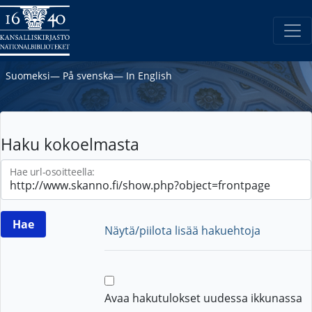
Suomeksi
―
På svenska
―
In English
Haku kokoelmasta
Hae url-osoitteella:
Näytä/piilota lisää hakuehtoja
Avaa hakutulokset uudessa ikkunassa