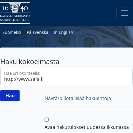
Suomeksi
―
På svenska
―
In English
Haku kokoelmasta
Hae url-osoitteella:
Näytä/piilota lisää hakuehtoja
Avaa hakutulokset uudessa ikkunassa