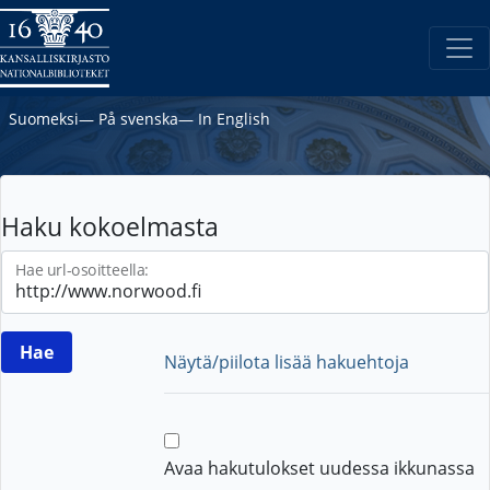
Suomeksi
―
På svenska
―
In English
Haku kokoelmasta
Hae url-osoitteella:
Näytä/piilota lisää hakuehtoja
Avaa hakutulokset uudessa ikkunassa