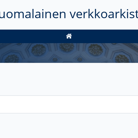
uomalainen verkkoarkis