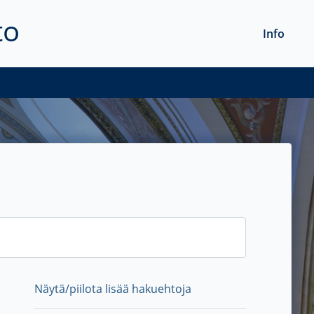
to
Info
Näytä/piilota lisää hakuehtoja