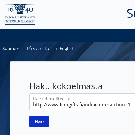
S
Suomeksi
―
På svenska
―
In English
Haku kokoelmasta
Hae url-osoitteella: