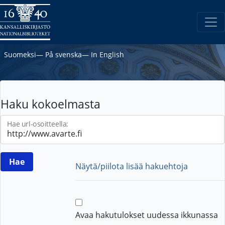
Suomeksi
―
På svenska
―
In English
Haku kokoelmasta
Hae url-osoitteella:
Näytä/piilota lisää hakuehtoja
Avaa hakutulokset uudessa ikkunassa