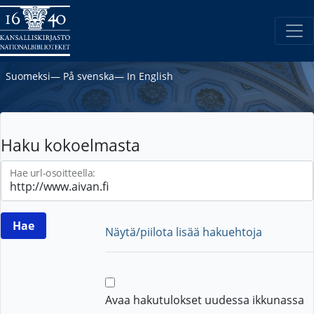
Suomeksi
―
På svenska
―
In English
Haku kokoelmasta
Hae url-osoitteella:
Näytä/piilota lisää hakuehtoja
Avaa hakutulokset uudessa ikkunassa