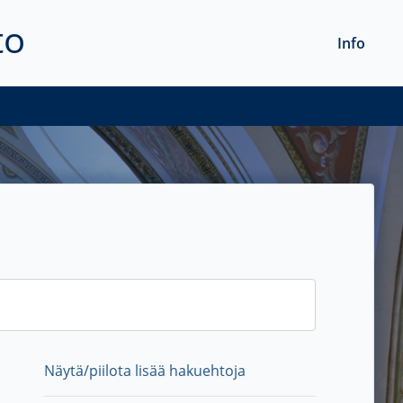
to
Info
Näytä/piilota lisää hakuehtoja