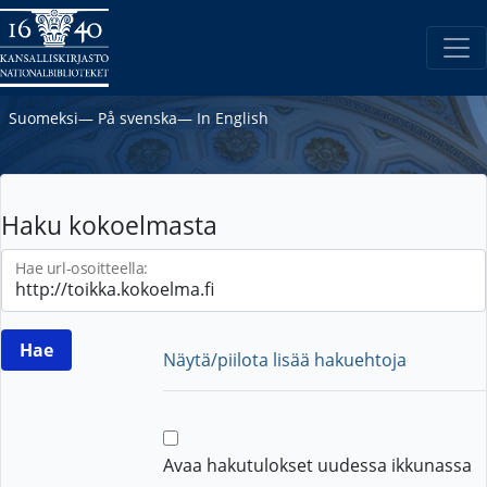
Suomeksi
―
På svenska
―
In English
Haku kokoelmasta
Hae url-osoitteella:
Näytä/piilota lisää hakuehtoja
Avaa hakutulokset uudessa ikkunassa