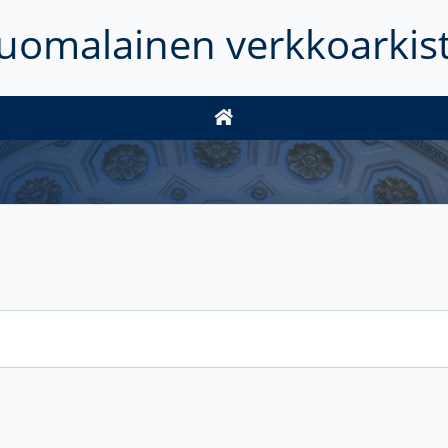
uomalainen verkkoarkis