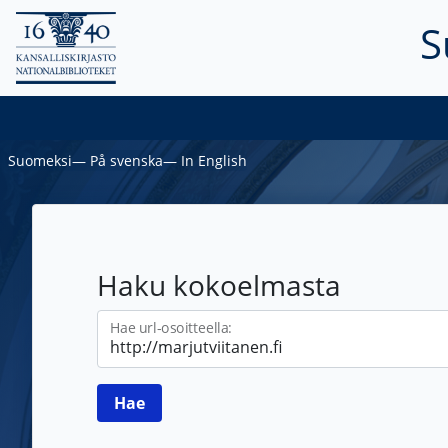
S
Suomeksi
―
På svenska
―
In English
Haku kokoelmasta
Hae url-osoitteella: