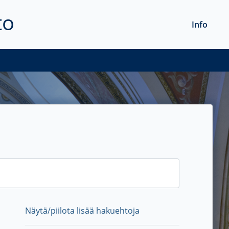
to
Info
Näytä/piilota lisää hakuehtoja