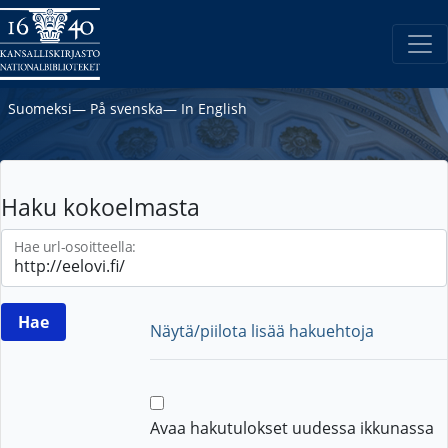
Suomeksi
―
På svenska
―
In English
Haku kokoelmasta
Hae url-osoitteella:
Näytä/piilota lisää hakuehtoja
Avaa hakutulokset uudessa ikkunassa