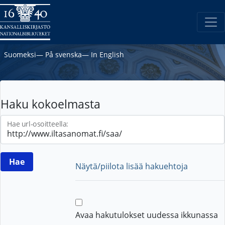
Suomeksi
―
På svenska
―
In English
Haku kokoelmasta
Hae url-osoitteella:
Näytä/piilota lisää hakuehtoja
Avaa hakutulokset uudessa ikkunassa