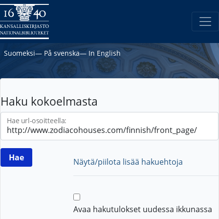
Suomeksi
―
På svenska
―
In English
Haku kokoelmasta
Hae url-osoitteella:
Näytä/piilota lisää hakuehtoja
Avaa hakutulokset uudessa ikkunassa