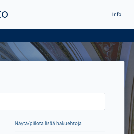
to
Info
Näytä/piilota lisää hakuehtoja