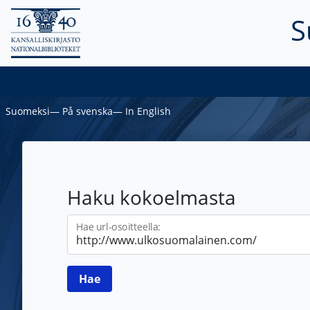
S
Suomeksi
―
På svenska
―
In English
Haku kokoelmasta
Hae url-osoitteella: