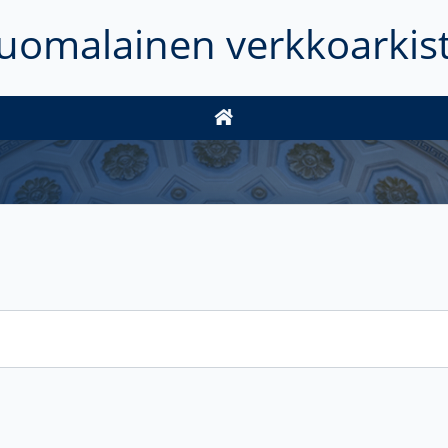
uomalainen verkkoarkis