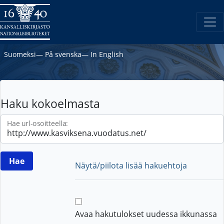
Suomeksi
―
På svenska
―
In English
Haku kokoelmasta
Hae url-osoitteella:
Näytä/piilota lisää hakuehtoja
Avaa hakutulokset uudessa ikkunassa