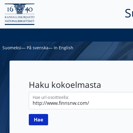
S
Suomeksi
―
På svenska
―
In English
Haku kokoelmasta
Hae url-osoitteella: