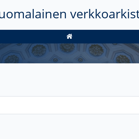
uomalainen verkkoarkis