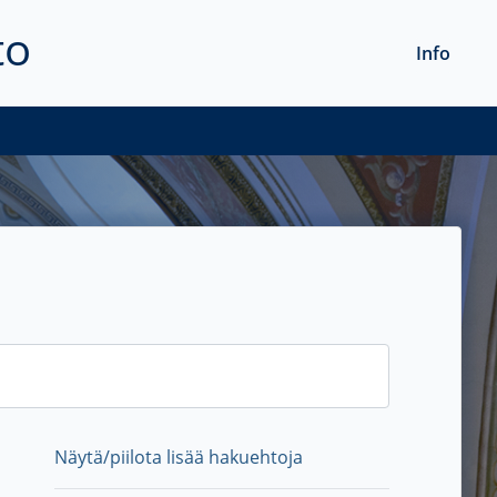
to
Info
Näytä/piilota lisää hakuehtoja