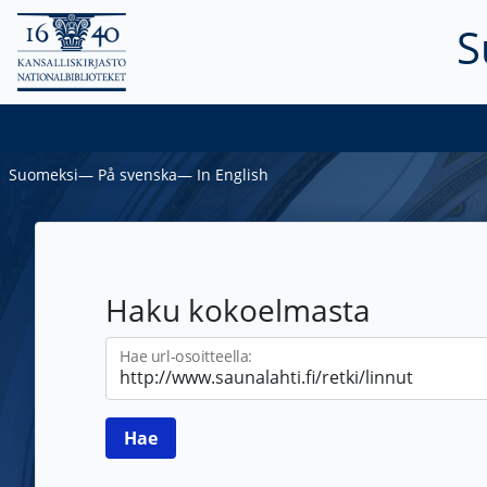
S
Suomeksi
―
På svenska
―
In English
Haku kokoelmasta
Hae url-osoitteella: