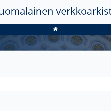
uomalainen verkkoarkis