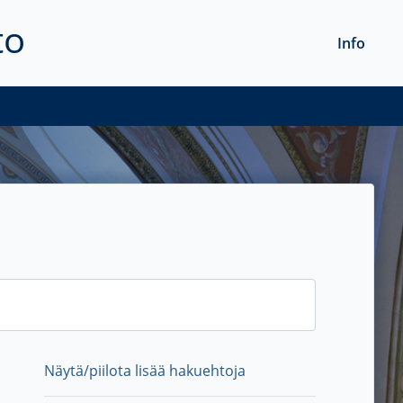
to
Info
Näytä/piilota lisää hakuehtoja