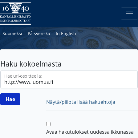
Suomeksi
―
På svenska
―
In English
Haku kokoelmasta
Hae url-osoitteella:
Näytä/piilota lisää hakuehtoja
Avaa hakutulokset uudessa ikkunassa