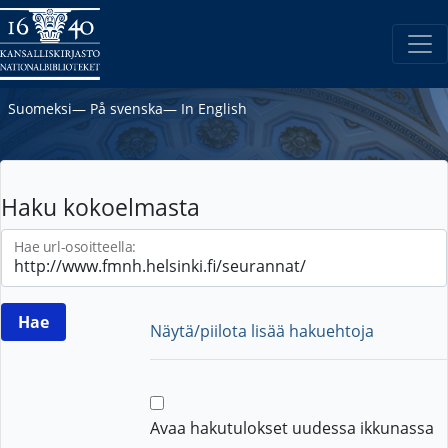
Suomeksi
―
På svenska
―
In English
Haku kokoelmasta
Hae url-osoitteella:
Näytä/piilota lisää hakuehtoja
Avaa hakutulokset uudessa ikkunassa