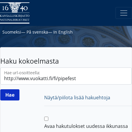
Suomeksi
―
På svenska
―
In English
Haku kokoelmasta
Hae url-osoitteella:
Näytä/piilota lisää hakuehtoja
Avaa hakutulokset uudessa ikkunassa