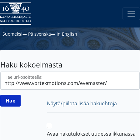
Suomeksi
―
På svenska
―
In English
Haku kokoelmasta
Hae url-osoitteella:
Näytä/piilota lisää hakuehtoja
Avaa hakutulokset uudessa ikkunassa