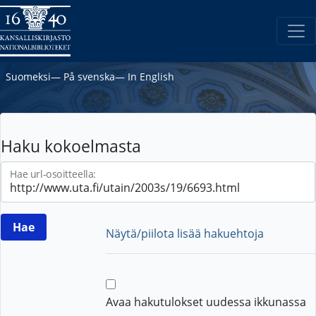
Suomeksi
―
På svenska
―
In English
Haku kokoelmasta
Hae url-osoitteella:
Näytä/piilota lisää hakuehtoja
Avaa hakutulokset uudessa ikkunassa