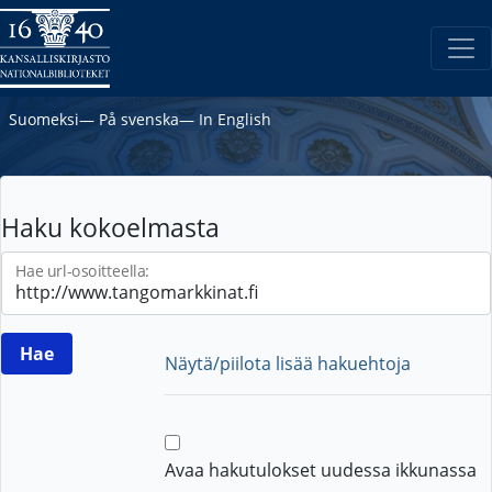
Suomeksi
―
På svenska
―
In English
Haku kokoelmasta
Hae url-osoitteella:
Näytä/piilota lisää hakuehtoja
Avaa hakutulokset uudessa ikkunassa