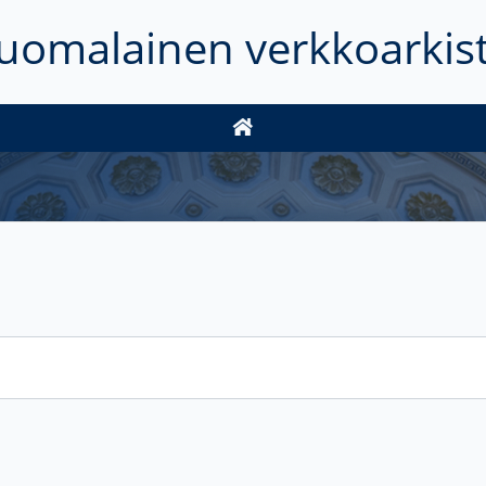
uomalainen verkkoarkis