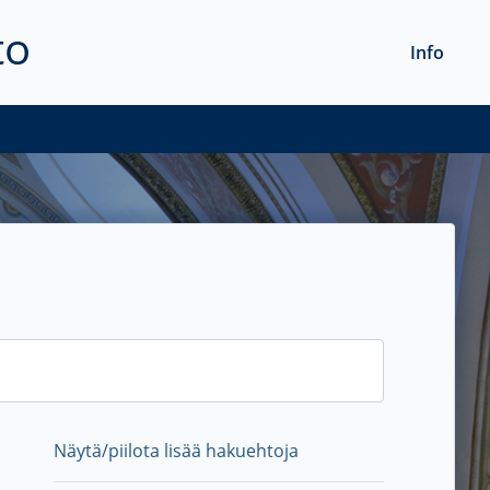
to
Info
Näytä/piilota lisää hakuehtoja