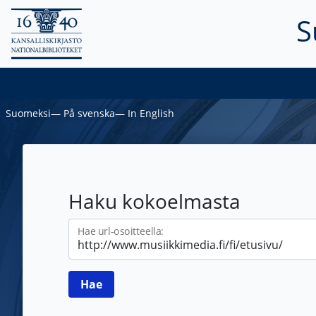
S
Suomeksi
―
På svenska
―
In English
Haku kokoelmasta
Hae url-osoitteella: