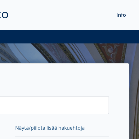
to
Info
Näytä/piilota lisää hakuehtoja