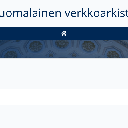
uomalainen verkkoarkis