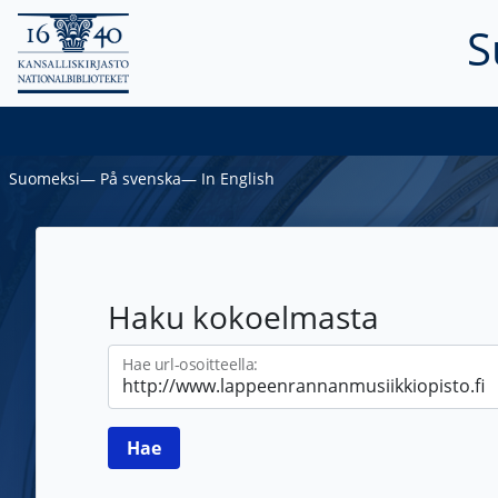
S
Suomeksi
―
På svenska
―
In English
Haku kokoelmasta
Hae url-osoitteella: